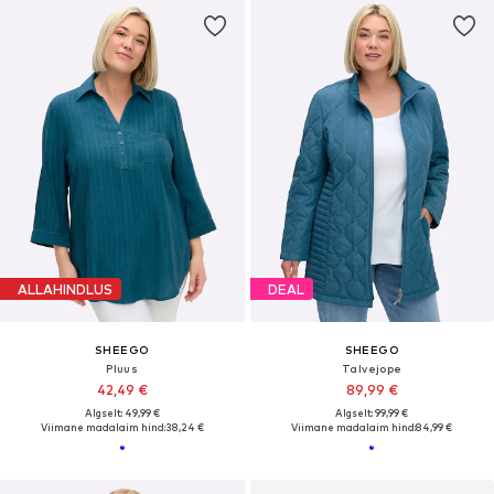
ALLAHINDLUS
DEAL
SHEEGO
SHEEGO
Pluus
Talvejope
42,49 €
89,99 €
Algselt: 49,99 €
Algselt: 99,99 €
Viimane madalaim hind:
38,24 €
Viimane madalaim hind:
84,99 €