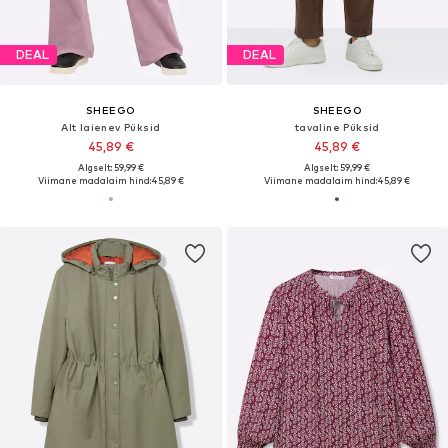
DEAL
DEAL
SHEEGO
SHEEGO
Alt laienev Püksid
tavaline Püksid
45,89 €
45,89 €
Algselt: 59,99 €
Algselt: 59,99 €
Viimane madalaim hind:
45,89 €
Viimane madalaim hind:
45,89 €