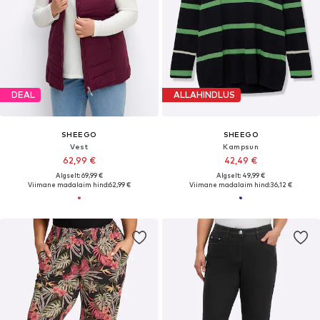
DEAL
ALLAHINDLUS
SHEEGO
SHEEGO
Vest
Kampsun
62,99 €
42,49 €
Algselt: 69,99 €
Algselt: 49,99 €
Viimane madalaim hind:
62,99 €
Viimane madalaim hind:
36,12 €