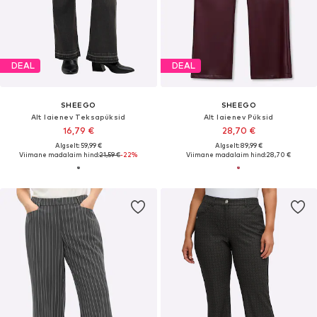
DEAL
DEAL
SHEEGO
SHEEGO
Alt laienev Teksapüksid
Alt laienev Püksid
16,79 €
28,70 €
Algselt: 59,99 €
Algselt: 89,99 €
Viimane madalaim hind:
21,59 €
-22%
Viimane madalaim hind:
28,70 €