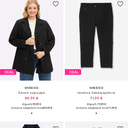
DEAL
DEAL
SHEEGO
SHEEGO
Kevad-sügisjope
tavaline Vabaajapüksid
89,99 €
71,99 €
Algselt: 99,99 €
Algselt: 79,99 €
Viimane madalaim hind:
89,99 €
Viimane madalaim hind:
71,99 €