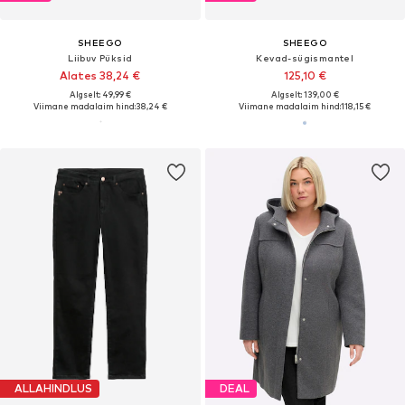
SHEEGO
SHEEGO
Liibuv Püksid
Kevad-sügismantel
Alates 38,24 €
125,10 €
Algselt: 49,99 €
Algselt: 139,00 €
Viimane madalaim hind:
38,24 €
Viimane madalaim hind:
118,15 €
ALLAHINDLUS
DEAL