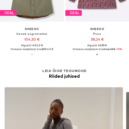
DEAL
DEAL
SHEEGO
SHEEGO
Kevad-sügismantel
Pluus
104,30 €
38,24 €
Algselt: 149,00 €
Algselt: 49,99 €
Viimane madalaim hind:
89,40 €
Viimane madalaim hind:
42,49 €
-10%
LEIA ÕIGE TEGUMOOD
Riided juhised