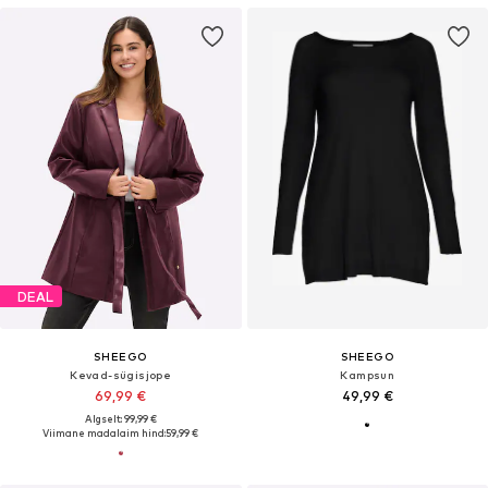
DEAL
SHEEGO
SHEEGO
Kevad-sügisjope
Kampsun
69,99 €
49,99 €
Algselt: 99,99 €
Viimane madalaim hind:
59,99 €