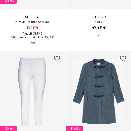
DEAL
SHEEGO
SHEEGO
Kitsas Retuusteksad
Särk
23,19 €
49,99 €
Algselt: 39,99 €
Viimane madalaim hind:
23,19 €
DEAL
DEAL