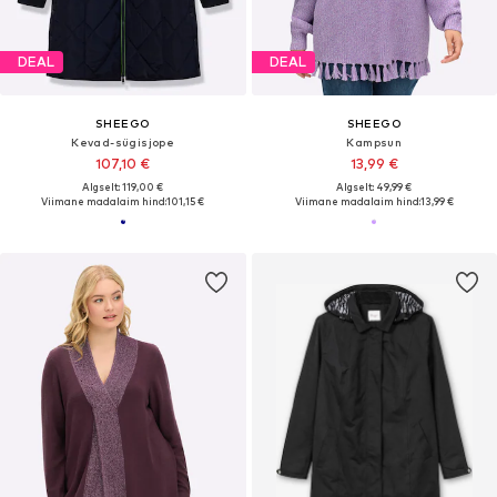
DEAL
DEAL
SHEEGO
SHEEGO
Kevad-sügisjope
Kampsun
107,10 €
13,99 €
Algselt: 119,00 €
Algselt: 49,99 €
Viimane madalaim hind:
101,15 €
Viimane madalaim hind:
13,99 €