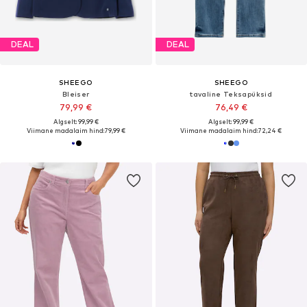
DEAL
DEAL
SHEEGO
SHEEGO
Bleiser
tavaline Teksapüksid
79,99 €
76,49 €
Algselt: 99,99 €
Algselt: 99,99 €
Viimane madalaim hind:
79,99 €
Viimane madalaim hind:
72,24 €