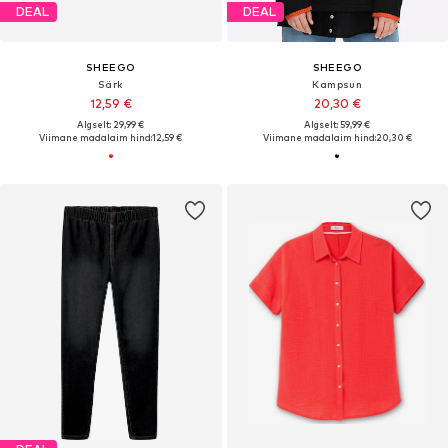
DEAL
DEAL
SHEEGO
SHEEGO
Särk
Kampsun
12,59 €
20,30 €
Algselt: 29,99 €
Algselt: 59,99 €
Viimane madalaim hind:
12,59 €
Viimane madalaim hind:
20,30 €