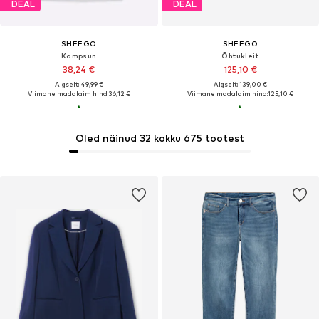
DEAL
DEAL
SHEEGO
SHEEGO
Kampsun
Õhtukleit
38,24 €
125,10 €
Algselt: 49,99 €
Algselt: 139,00 €
Viimane madalaim hind:
36,12 €
Viimane madalaim hind:
125,10 €
Oled näinud 32 kokku 675 tootest