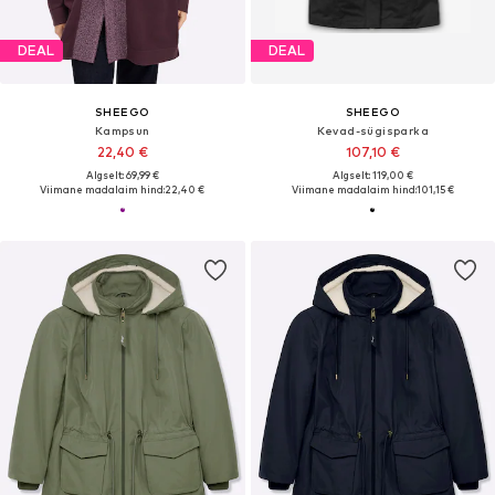
DEAL
DEAL
SHEEGO
SHEEGO
Kampsun
Kevad-sügisparka
22,40 €
107,10 €
Algselt: 69,99 €
Algselt: 119,00 €
Viimane madalaim hind:
22,40 €
Viimane madalaim hind:
101,15 €