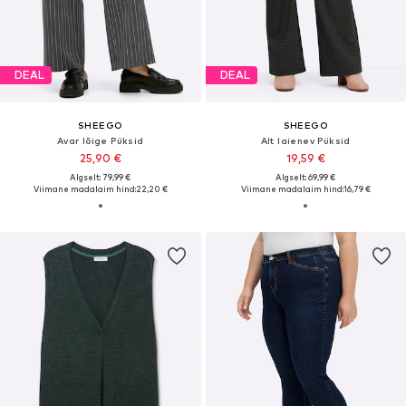
DEAL
DEAL
SHEEGO
SHEEGO
Avar lõige Püksid
Alt laienev Püksid
25,90 €
19,59 €
Algselt: 79,99 €
Algselt: 69,99 €
Viimane madalaim hind:
22,20 €
Viimane madalaim hind:
16,79 €