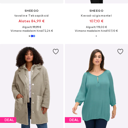
SHEEGO
SHEEGO
tavaline Teksapüksid
Kevad-sügismantel
Alates 84,99 €
107,10 €
Algselt: 99,99 €
Algselt: 119,00 €
Viimane madalaim hind:
72,24 €
Viimane madalaim hind:
107,10 €
DEAL
DEAL