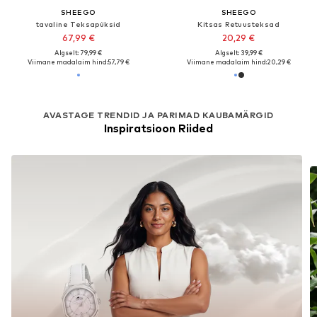
SHEEGO
SHEEGO
tavaline Teksapüksid
Kitsas Retuusteksad
67,99 €
20,29 €
Algselt: 79,99 €
Algselt: 39,99 €
Viimane madalaim hind:
57,79 €
Viimane madalaim hind:
20,29 €
AVASTAGE TRENDID JA PARIMAD KAUBAMÄRGID
Inspiratsioon Riided