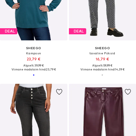
DEAL
DEAL
SHEEGO
SHEEGO
Kampsun
tavaline Püksid
23,79 €
16,79 €
Algselt: 39,99 €
Algselt: 59,99 €
Viimane madalaim hind:
23,79 €
Viimane madalaim hind:
14,39 €