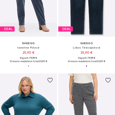
DEAL
DEAL
SHEEGO
SHEEGO
tavaline Püksid
Liibuv Teksapüksid
25,90 €
25,90 €
Algselt: 79,99 €
Algselt: 79,99 €
Viimane madalaim hind:
25,90 €
Viimane madalaim hind:
25,90 €