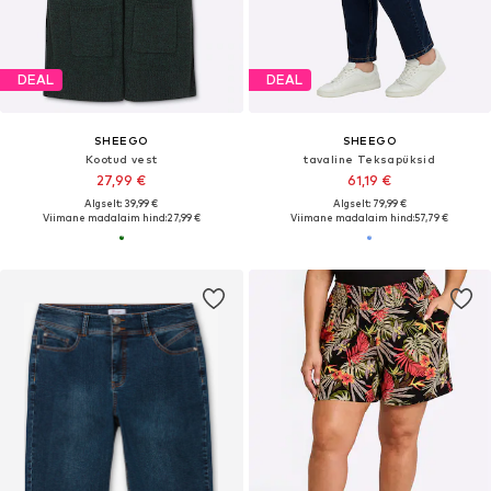
DEAL
DEAL
SHEEGO
SHEEGO
Kootud vest
tavaline Teksapüksid
27,99 €
61,19 €
Algselt: 39,99 €
Algselt: 79,99 €
Viimane madalaim hind:
27,99 €
Viimane madalaim hind:
57,79 €