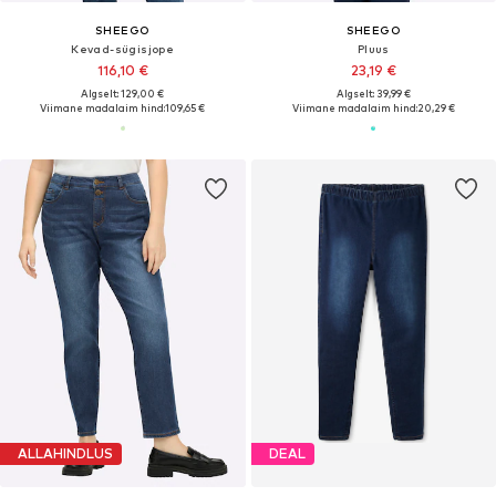
SHEEGO
SHEEGO
Kevad-sügisjope
Pluus
116,10 €
23,19 €
Algselt: 129,00 €
Algselt: 39,99 €
Viimane madalaim hind:
109,65 €
Viimane madalaim hind:
20,29 €
ALLAHINDLUS
DEAL