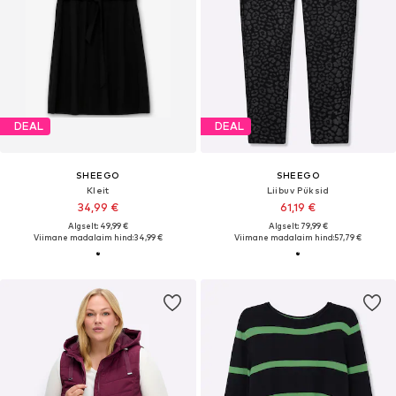
DEAL
DEAL
SHEEGO
SHEEGO
Kleit
Liibuv Püksid
34,99 €
61,19 €
Algselt: 49,99 €
Algselt: 79,99 €
Viimane madalaim hind:
34,99 €
Viimane madalaim hind:
57,79 €