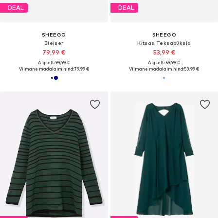
DEAL
DEAL
SHEEGO
SHEEGO
Bleiser
Kitsas Teksapüksid
79,99 €
53,99 €
Algselt: 99,99 €
Algselt: 59,99 €
Viimane madalaim hind:
79,99 €
Viimane madalaim hind:
53,99 €