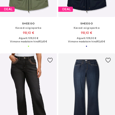
DEAL
DEAL
SHEEGO
SHEEGO
Kevad-sügisparka
Kevad-sügisparka
98,10 €
98,10 €
Algselt: 109,00 €
Algselt: 109,00 €
Viimane madalaim hind:
92,65 €
Viimane madalaim hind:
92,65 €