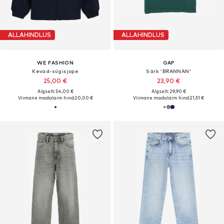
ALLAHINDLUS
ALLAHINDLUS
WE FASHION
GAP
Kevad-sügisjope
Särk 'BRANNAN'
25,00 €
23,90 €
Algselt: 54,00 €
Algselt: 29,90 €
Viimane madalaim hind:
20,00 €
Viimane madalaim hind:
21,51 €