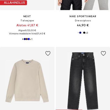
ALLAHINDLUS
NEXT
NIKE SPORTSWEAR
Talvejope
Dressipluus
Alates 41,87 €
44,90 €
Algselt: 53,00 €
+
3
Viimane madalaim hind:
31,40 €
+
1