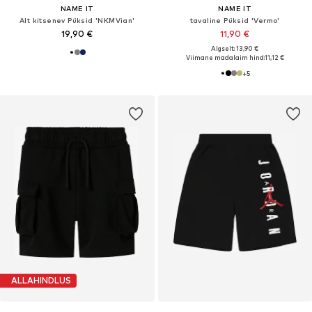
NAME IT
NAME IT
Alt kitsenev Püksid 'NKMVian'
tavaline Püksid 'Vermo'
19,90 €
11,90 €
Algselt: 13,90 €
Viimane madalaim hind:
11,12 €
+
5
ALLAHINDLUS