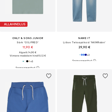
ALLAHINDLUS
ONLY & SONS JUNIOR
NAME IT
Särk 'OSJFRED'
Liibuv Teksapüksid 'NKMRobin'
11,90 €
29,90 €
Algselt: 14,90 €
+
2
Viimane madalaim hind:
10,12 €
+
5