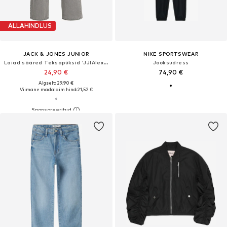
ALLAHINDLUS
JACK & JONES JUNIOR
NIKE SPORTSWEAR
Laiad sääred Teksapüksid 'JJIAlex JJOraginal'
Jooksudress
24,90 €
74,90 €
Algselt: 29,90 €
Viimane madalaim hind:
21,52 €