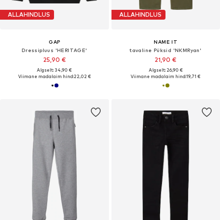
ALLAHINDLUS
ALLAHINDLUS
GAP
NAME IT
Dressipluus 'HERITAGE'
tavaline Püksid 'NKMRyan'
25,90 €
21,90 €
Algselt: 34,90 €
Algselt: 26,90 €
Viimane madalaim hind:
22,02 €
Viimane madalaim hind:
19,71 €