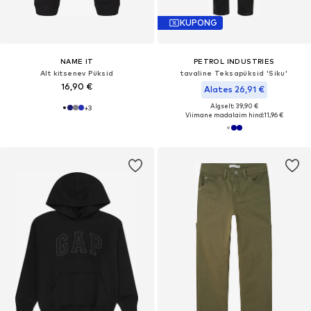
KUPONG
NAME IT
PETROL INDUSTRIES
Alt kitsenev Püksid
tavaline Teksapüksid 'Siku'
16,90 €
Alates 26,91 €
Algselt: 39,90 €
+
3
Viimane madalaim hind:
11,96 €