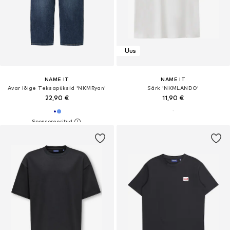
Uus
NAME IT
NAME IT
Avar lõige Teksapüksid 'NKMRyan'
Särk 'NKMLANDO'
22,90 €
11,90 €