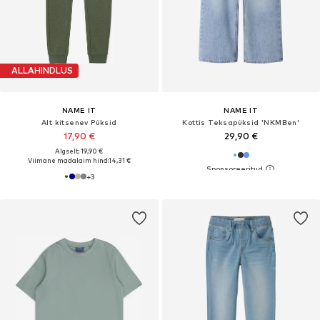
ALLAHINDLUS
NAME IT
NAME IT
Alt kitsenev Püksid
Kottis Teksapüksid 'NKMBen'
17,90 €
29,90 €
Algselt: 19,90 €
Viimane madalaim hind:
14,31 €
+
3