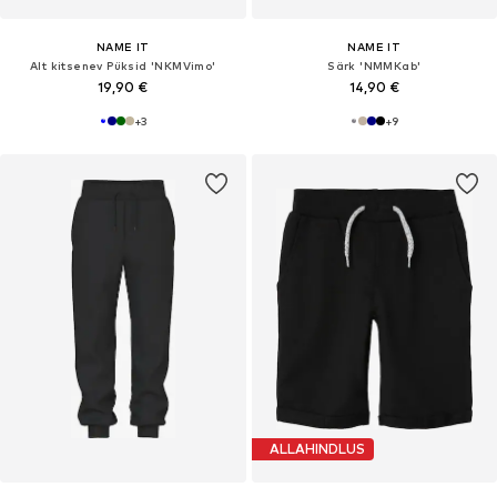
NAME IT
NAME IT
Alt kitsenev Püksid 'NKMVimo'
Särk 'NMMKab'
19,90 €
14,90 €
+
3
+
9
ALLAHINDLUS