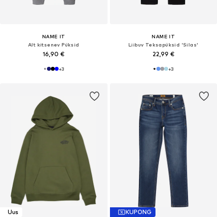
NAME IT
NAME IT
Alt kitsenev Püksid
Liibuv Teksapüksid 'Silas'
16,90 €
22,99 €
+
3
+
3
Uus
KUPONG