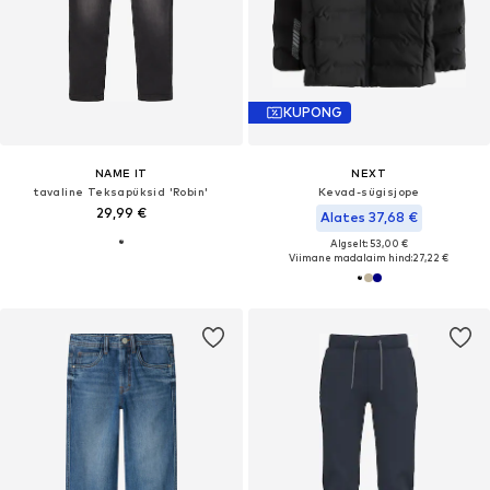
KUPONG
NAME IT
NEXT
tavaline Teksapüksid 'Robin'
Kevad-sügisjope
29,99 €
Alates 37,68 €
Algselt: 53,00 €
Viimane madalaim hind:
27,22 €