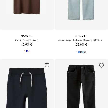
NAME IT
NAME IT
Särk 'NKMKristof'
Avar lõige Teksapüksid 'NKMRyan'
12,90 €
26,90 €
+
2