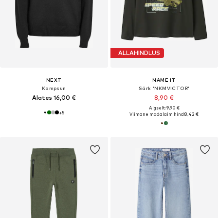
ALLAHINDLUS
NEXT
NAME IT
Kampsun
Särk 'NKMVICTOR'
Alates 16,00 €
8,90 €
Algselt: 9,90 €
+
5
Viimane madalaim hind:
8,42 €