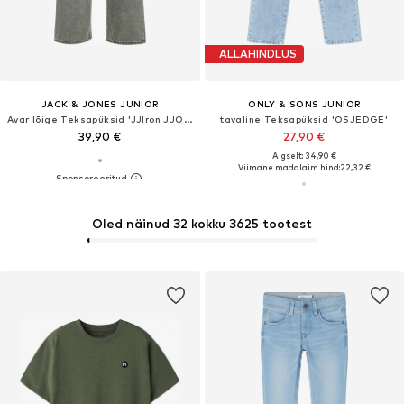
ALLAHINDLUS
JACK & JONES JUNIOR
ONLY & SONS JUNIOR
Avar lõige Teksapüksid 'JJIron JJOriginal'
tavaline Teksapüksid 'OSJEDGE'
39,90 €
27,90 €
Algselt: 34,90 €
Viimane madalaim hind:
22,32 €
Oled näinud 32 kokku 3625 tootest