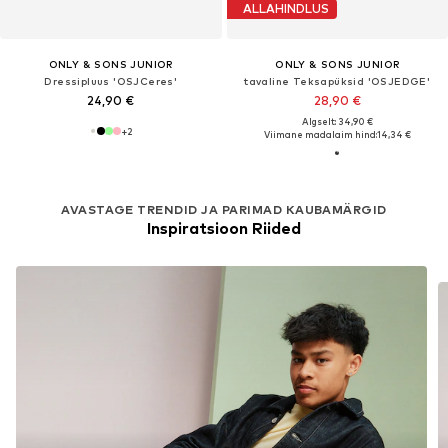
ALLAHINDLUS
ONLY & SONS JUNIOR
ONLY & SONS JUNIOR
Dressipluus 'OSJCeres'
tavaline Teksapüksid 'OSJEDGE'
24,90 €
28,90 €
Algselt: 34,90 €
+
2
Viimane madalaim hind:
14,34 €
AVASTAGE TRENDID JA PARIMAD KAUBAMÄRGID
Inspiratsioon Riided