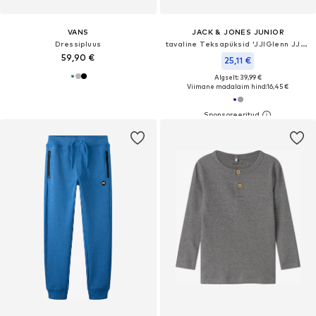
VANS
JACK & JONES JUNIOR
Dressipluus
tavaline Teksapüksid 'JJIGlenn JJOriginal'
59,90 €
25,11 €
Algselt: 39,99 €
Viimane madalaim hind:
16,45 €