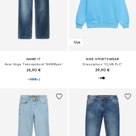
Uus
NAME IT
NIKE SPORTSWEAR
Avar lõige Teksapüksid 'NKMRyan'
Dressipluus 'CLUB FLC'
26,90 €
39,90 €
+
2