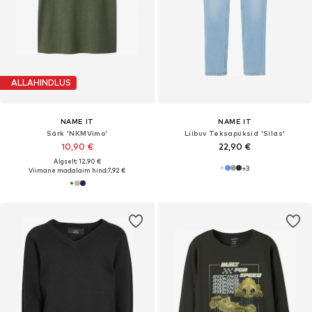
ALLAHINDLUS
NAME IT
NAME IT
Särk 'NKMVimo'
Liibuv Teksapüksid 'Silas'
10,90 €
22,90 €
Algselt: 12,90 €
+
3
Viimane madalaim hind:
7,92 €