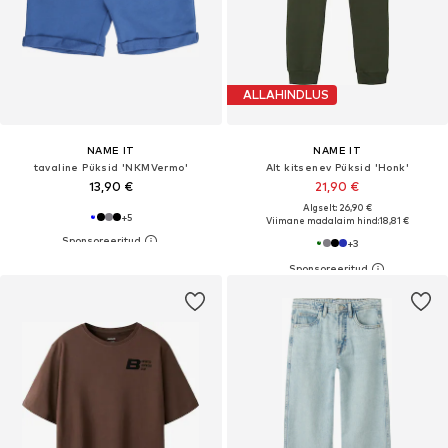
ALLAHINDLUS
NAME IT
NAME IT
tavaline Püksid 'NKMVermo'
Alt kitsenev Püksid 'Honk'
13,90 €
21,90 €
Algselt: 26,90 €
+
5
Viimane madalaim hind:
18,81 €
+
3