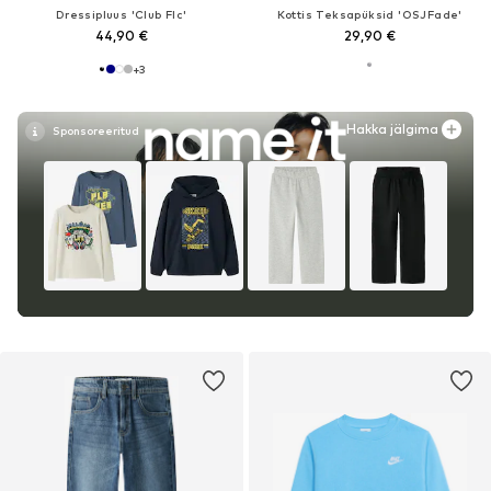
Dressipluus 'Club Flc'
Kottis Teksapüksid 'OSJFade'
44,90 €
29,90 €
+
3
Hakka jälgima