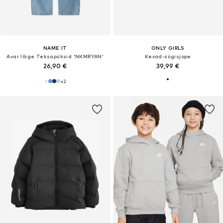
NAME IT
ONLY GIRLS
Avar lõige Teksapüksid 'NKMRYAN'
Kevad-sügisjope
26,90 €
39,99 €
+
2