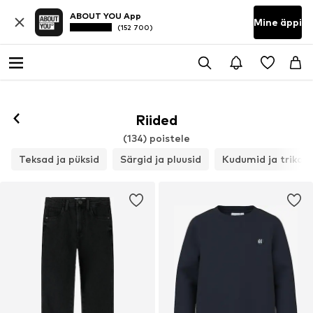
ABOUT YOU App
Mine äppi
(152 700)
Riided
(134) poistele
Teksad ja püksid
Särgid ja pluusid
Kudumid ja trikot