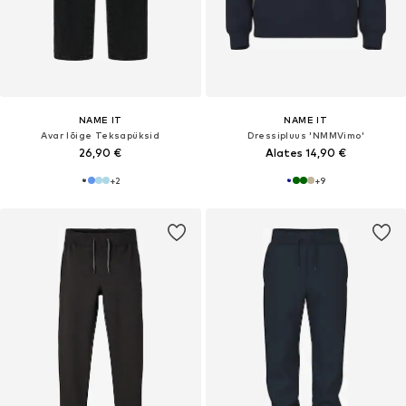
NAME IT
NAME IT
Avar lõige Teksapüksid
Dressipluus 'NMMVimo'
26,90 €
Alates 14,90 €
+
2
+
9