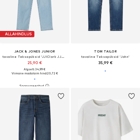
ALLAHINDLUS
JACK & JONES JUNIOR
TOM TAILOR
tavaline Teksapüksid 'JJIClark JJOriginal'
tavaline Teksapüksid 'John'
25,90 €
35,99 €
Algselt: 34,99 €
Viimane madalaim hind:
20,72 €