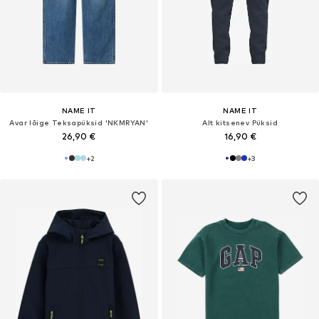
NAME IT
NAME IT
Avar lõige Teksapüksid 'NKMRYAN'
Alt kitsenev Püksid
26,90 €
16,90 €
+
2
+
3