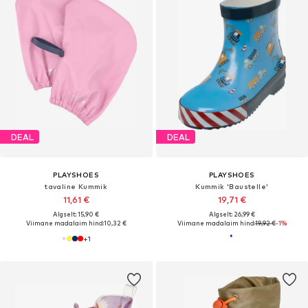
DEAL
DEAL
PLAYSHOES
PLAYSHOES
tavaline Kummik
Kummik 'Baustelle'
11,61 €
19,71 €
Algselt: 15,90 €
Algselt: 26,99 €
Viimane madalaim hind:
10,32 €
Viimane madalaim hind:
19,92 €
-1%
+
1