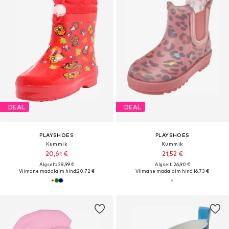
DEAL
DEAL
PLAYSHOES
PLAYSHOES
Kummik
Kummik
20,61 €
21,52 €
Algselt: 28,99 €
Algselt: 26,90 €
Viimane madalaim hind:
20,72 €
Viimane madalaim hind:
16,73 €