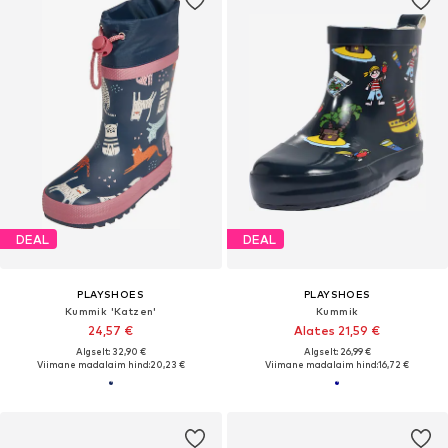
DEAL
DEAL
PLAYSHOES
PLAYSHOES
Kummik 'Katzen'
Kummik
24,57 €
Alates 21,59 €
Algselt: 32,90 €
Algselt: 26,99 €
Viimane madalaim hind:
20,23 €
Viimane madalaim hind:
16,72 €