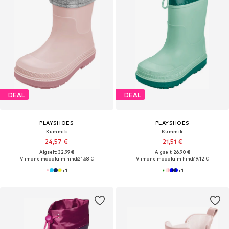
DEAL
DEAL
PLAYSHOES
PLAYSHOES
Kummik
Kummik
24,57 €
21,51 €
Algselt: 32,99 €
Algselt: 26,90 €
Viimane madalaim hind:
21,68 €
Viimane madalaim hind:
19,12 €
+
1
+
1