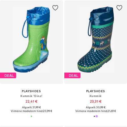
DEAL
DEAL
PLAYSHOES
PLAYSHOES
Kummik 'Dino'
Kummik
22,41 €
23,31 €
Algselt: 31,99 €
Algselt: 30,99 €
Viimane madalaim hind:
20,99 €
Viimane madalaim hind:
21,69 €