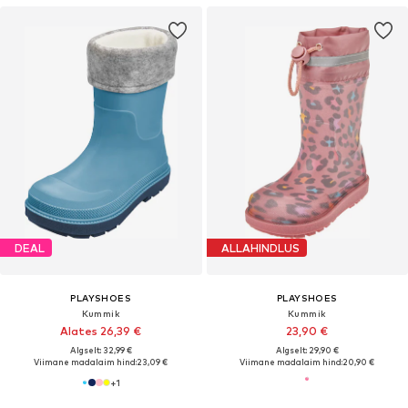
DEAL
ALLAHINDLUS
PLAYSHOES
PLAYSHOES
Kummik
Kummik
Alates 26,39 €
23,90 €
Algselt: 32,99 €
Algselt: 29,90 €
Viimane madalaim hind:
23,09 €
Viimane madalaim hind:
20,90 €
+
1