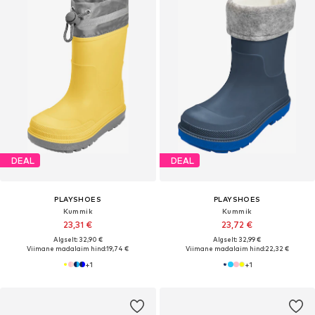
DEAL
DEAL
PLAYSHOES
PLAYSHOES
Kummik
Kummik
23,31 €
23,72 €
Algselt: 32,90 €
Algselt: 32,99 €
Viimane madalaim hind:
19,74 €
Viimane madalaim hind:
22,32 €
+
1
+
1