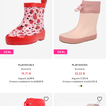
DEAL
DEAL
PLAYSHOES
PLAYSHOES
Kummik
Kummik
19,71 €
32,22 €
Algselt: 26,99 €
Algselt: 37,90 €
Viimane madalaim hind:
18,89 €
Viimane madalaim hind:
23,92 €