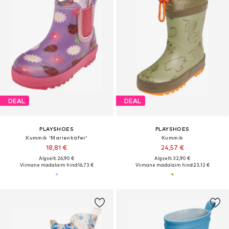
DEAL
DEAL
PLAYSHOES
PLAYSHOES
Kummik 'Marienkäfer'
Kummik
18,81 €
24,57 €
Algselt: 26,90 €
Algselt: 32,90 €
Viimane madalaim hind:
16,73 €
Viimane madalaim hind:
23,12 €