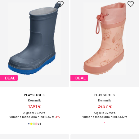
DEAL
DEAL
PLAYSHOES
PLAYSHOES
Kummik
Kummik
17,91 €
24,57 €
Algselt: 24,90 €
Algselt: 32,90 €
Viimane madalaim hind:
18,62 €
-3%
Viimane madalaim hind:
23,12 €
+
1