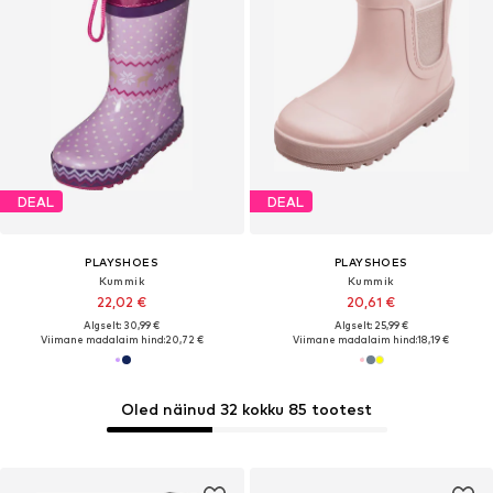
DEAL
DEAL
PLAYSHOES
PLAYSHOES
Kummik
Kummik
22,02 €
20,61 €
Algselt: 30,99 €
Algselt: 25,99 €
Viimane madalaim hind:
20,72 €
Viimane madalaim hind:
18,19 €
Oled näinud 32 kokku 85 tootest