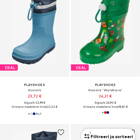
DEAL
DEAL
PLAYSHOES
PLAYSHOES
Kummik
Kummik 'Waldtiere'
23,72 €
24,21 €
Algselt: 32,99 €
Algselt: 26,90 €
Viimane madalaim hind:
22,32 €
Viimane madalaim hind:
18,81 €
+
1
1
Filtreeri ja sorteeri