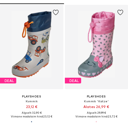
DEAL
DEAL
PLAYSHOES
PLAYSHOES
Kummik
Kummik 'Katze'
23,12 €
Alates 26,99 €
Algselt: 32,90 €
Algselt: 29,99 €
Viimane madalaim hind:
23,12 €
Viimane madalaim hind:
23,72 €