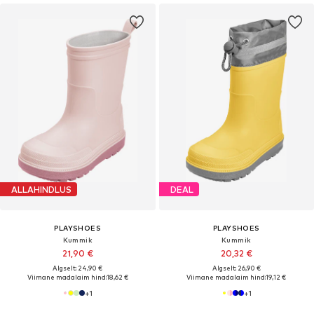
ALLAHINDLUS
DEAL
PLAYSHOES
PLAYSHOES
Kummik
Kummik
21,90 €
20,32 €
Algselt: 24,90 €
Algselt: 26,90 €
Viimane madalaim hind:
18,62 €
Viimane madalaim hind:
19,12 €
+
1
+
1