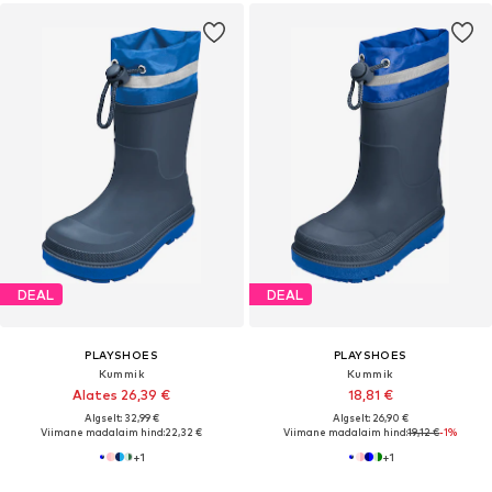
DEAL
DEAL
PLAYSHOES
PLAYSHOES
Kummik
Kummik
Alates 26,39 €
18,81 €
Algselt: 32,99 €
Algselt: 26,90 €
Viimane madalaim hind:
22,32 €
Viimane madalaim hind:
19,12 €
-1%
+
1
+
1