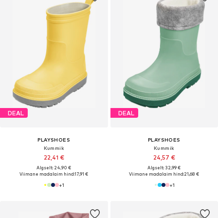
DEAL
DEAL
PLAYSHOES
PLAYSHOES
Kummik
Kummik
22,41 €
24,57 €
Algselt: 24,90 €
Algselt: 32,99 €
Viimane madalaim hind:
17,91 €
Viimane madalaim hind:
21,68 €
+
1
+
1