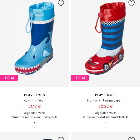
DEAL
DEAL
PLAYSHOES
PLAYSHOES
Kummik 'Hai'
Kummik 'Rennwagen'
21,17 €
20,32 €
Algselt: 27,99 €
Algselt: 27,99 €
Viimane madalaim hind:
19,92 €
Viimane madalaim hind:
18,68 €