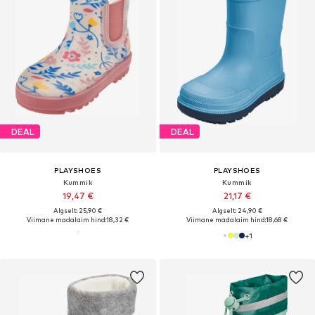
DEAL
DEAL
PLAYSHOES
PLAYSHOES
Kummik
Kummik
19,47 €
21,17 €
Algselt: 25,90 €
Algselt: 24,90 €
Viimane madalaim hind:
18,32 €
Viimane madalaim hind:
18,68 €
+
1