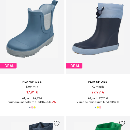
DEAL
DEAL
PLAYSHOES
PLAYSHOES
Kummik
Kummik
17,91 €
27,97 €
Algselt: 24,99 €
Algselt: 37,90 €
Viimane madalaim hind:
18,32 €
-2%
Viimane madalaim hind:
23,92 €