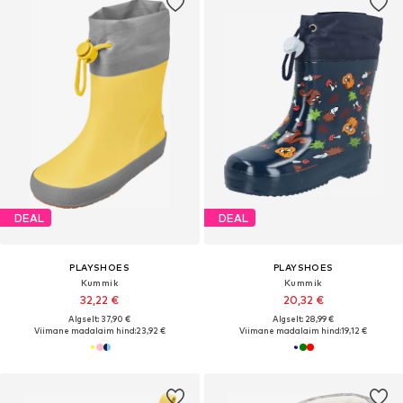
DEAL
DEAL
PLAYSHOES
PLAYSHOES
Kummik
Kummik
32,22 €
20,32 €
Algselt: 37,90 €
Algselt: 28,99 €
Viimane madalaim hind:
23,92 €
Viimane madalaim hind:
19,12 €