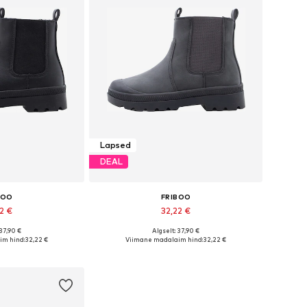
Lapsed
DEAL
BOO
FRIBOO
22 €
32,22 €
 37,90 €
Algselt: 37,90 €
ates suurustes
Saadaval erinevates suurustes
im hind:
32,22 €
Viimane madalaim hind:
32,22 €
tukorvi
Lisa ostukorvi