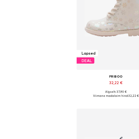
Lapsed
DEAL
FRIBOO
32,22 €
Algselt: 37,90 €
Saadaval erinevates suurust
Viimane madalaim hind:
32,22 €
Lisa ostukorvi