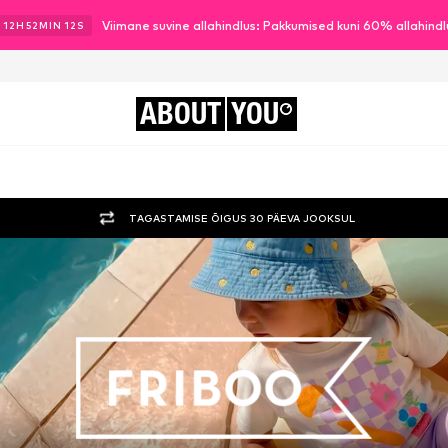
Viimane suvine allahindlus: Pakkumised kuni 60% allahind
12
H
52
MIN
11
S
ABOUT
YOU
TAGASTAMISE ÕIGUS 30 PÄEVA JOOKSUL