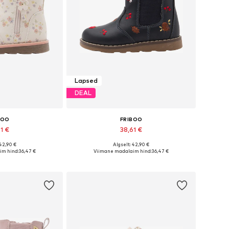
Lapsed
DEAL
BOO
FRIBOO
61 €
38,61 €
 42,90 €
Algselt: 42,90 €
ates suurustes
Saadaval erinevates suurustes
im hind:
36,47 €
Viimane madalaim hind:
36,47 €
tukorvi
Lisa ostukorvi