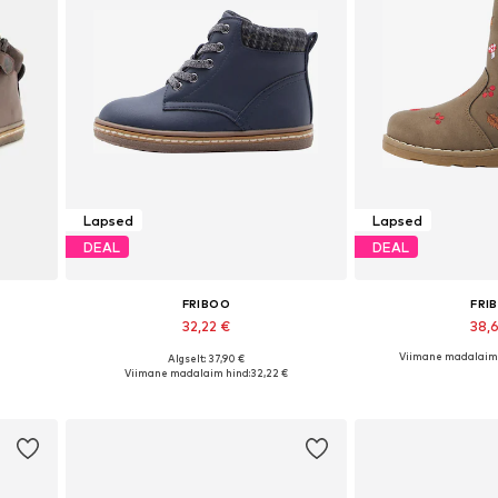
Lapsed
Lapsed
DEAL
DEAL
FRIBOO
FRI
32,22 €
38,
Viimane madalaim 
Algselt: 37,90 €
es
Saadaval erinevates suurustes
Saadaval erinev
Viimane madalaim hind:
32,22 €
Lisa ostukorvi
Lisa os