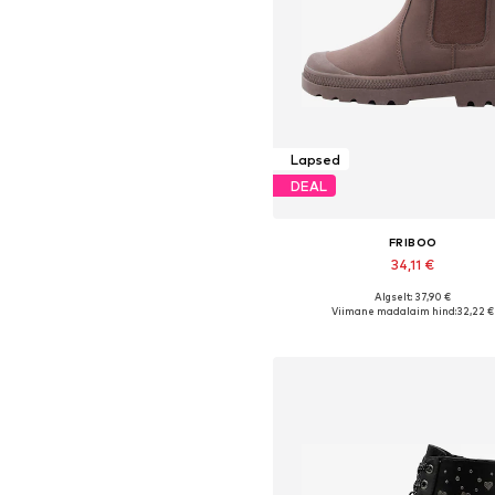
Lapsed
DEAL
FRIBOO
34,11 €
Algselt: 37,90 €
Saadaval erinevates suurust
Viimane madalaim hind:
32,22 €
Lisa ostukorvi