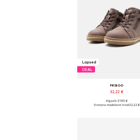
Lapsed
DEAL
FRIBOO
32,22 €
Algselt: 37,90 €
Saadaval erinevates suurust
Viimane madalaim hind:
32,22 €
Lisa ostukorvi