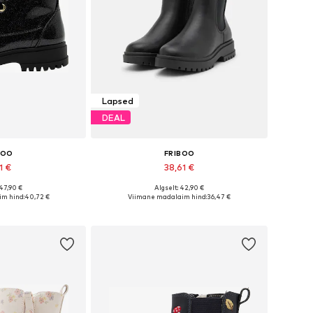
Lapsed
DEAL
BOO
FRIBOO
1 €
38,61 €
 47,90 €
Algselt: 42,90 €
ates suurustes
Saadaval erinevates suurustes
m hind:
40,72 €
Viimane madalaim hind:
36,47 €
tukorvi
Lisa ostukorvi