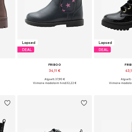
Lapsed
Lapsed
DEAL
DEAL
FRIBOO
FRI
34,11 €
43,1
Algselt: 37,90 €
Algselt:
es
Saadaval erinevates suurustes
Saadaval erinev
Viimane madalaim hind:
32,22 €
Viimane madalai
Lisa ostukorvi
Lisa os