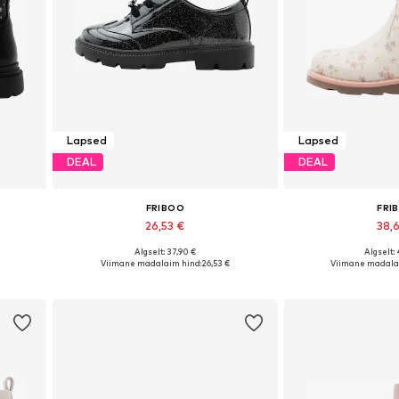
Lapsed
Lapsed
DEAL
DEAL
FRIBOO
FRI
26,53 €
38,
Algselt: 37,90 €
Algselt:
es
Saadaval erinevates suurustes
Saadaval erinev
€
Viimane madalaim hind:
26,53 €
Viimane madala
Lisa ostukorvi
Lisa os