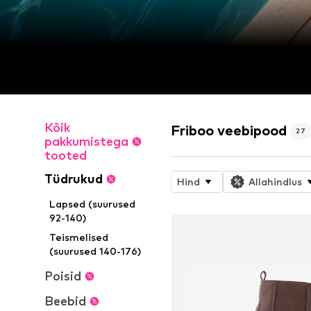
Kõik
Friboo veebipood
27
pakkumistega
tooted
Tüdrukud
Hind
Allahindlus
Lapsed (suurused
92-140)
Teismelised
(suurused 140-176)
Poisid
Beebid