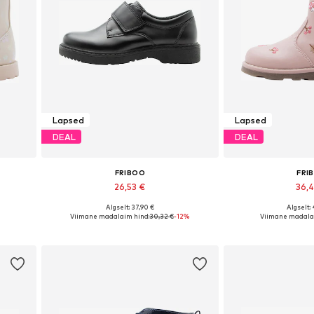
Lapsed
Lapsed
DEAL
DEAL
FRIBOO
FRI
26,53 €
36,
Algselt: 37,90 €
Algselt:
es
Saadaval erinevates suurustes
Saadaval erinev
Viimane madalaim hind:
30,32 €
-12%
Viimane madala
Lisa ostukorvi
Lisa os