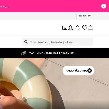
lusega
EE
ET
TASUMINE KAUBA KÄTTESAAMISEL
HAKKA JÄLGIMA