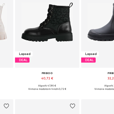
Lapsed
Lapsed
DEAL
DEAL
FRIBOO
FRI
40,72 €
32,
Algselt: 47,90 €
Algselt:
es
Saadaval erinevates suurustes
Saadaval erinev
Viimane madalaim hind:
40,72 €
Viimane madala
Lisa ostukorvi
Lisa os