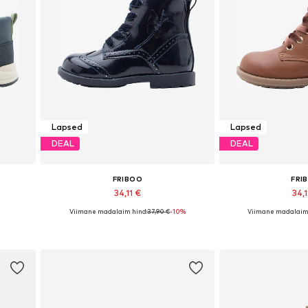
Lapsed
Lapsed
DEAL
DEAL
FRIBOO
FRI
34,11 €
34,1
Viimane madalaim hind:
37,90 €
-10%
Viimane madalaim 
es
Saadaval erinevates suurustes
Saadaval erinev
Lisa ostukorvi
Lisa os