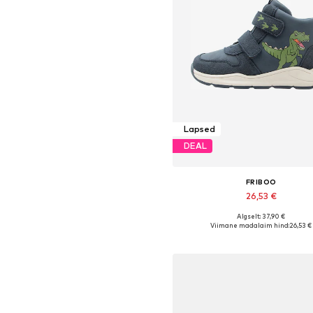
Lapsed
DEAL
FRIBOO
26,53 €
Algselt: 37,90 €
Saadaval erinevates suurust
Viimane madalaim hind:
26,53 €
Lisa ostukorvi