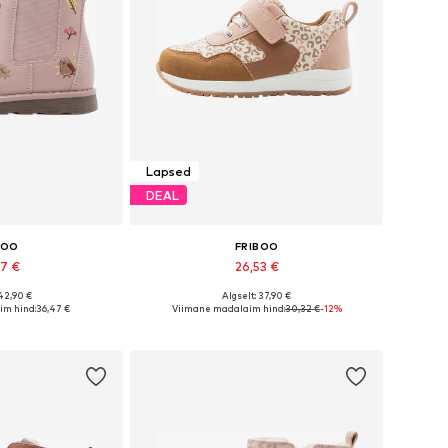
Lapsed
DEAL
BOO
FRIBOO
47 €
26,53 €
 42,90 €
Algselt: 37,90 €
ates suurustes
Saadaval erinevates suurustes
im hind:
36,47 €
Viimane madalaim hind:
30,32 €
-12%
tukorvi
Lisa ostukorvi