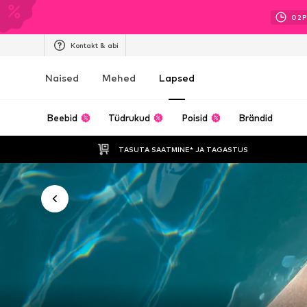
02
P
Kontakt & abi
Naised
Mehed
Lapsed
Beebid
Tüdrukud
Poisid
Brändid
TASUTA SAATMINE* JA TAGASTUS 