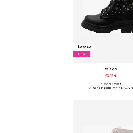
Lapsed
DEAL
FRIBOO
43,11 €
Algselt: 47,90 €
Saadaval erinevates suurust
Viimane madalaim hind:
40,72 
Lisa ostukorvi