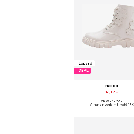
Lapsed
DEAL
FRIBOO
36,47 €
Algselt: 42,90 €
Saadaval erinevates suurust
Viimane madalaim hind:
36,47 €
Lisa ostukorvi