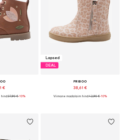
Lapsed
DEAL
BOO
FRIBOO
1 €
38,61 €
hind:
37,90 €
-10%
Viimane madalaim hind:
42,90 €
-10%
ates suurustes
Saadaval erinevates suurustes
tukorvi
Lisa ostukorvi