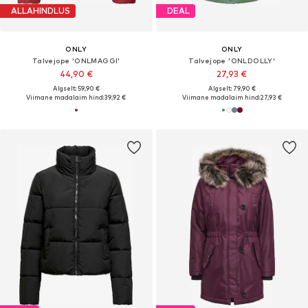
ALLAHINDLUS
DEAL
ONLY
ONLY
Talvejope 'ONLMAGGI'
Talvejope 'ONLDOLLY'
44,90 €
27,93 €
Algselt: 59,90 €
Algselt: 79,90 €
Viimane madalaim hind:
39,92 €
Viimane madalaim hind:
27,93 €