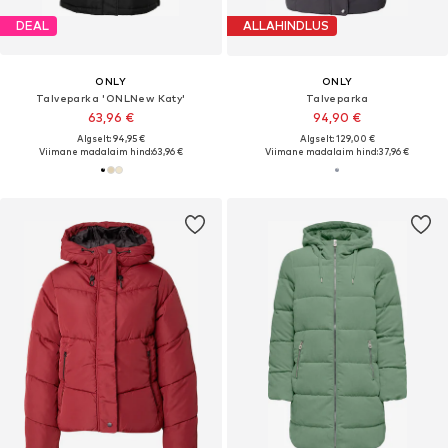
DEAL
ALLAHINDLUS
ONLY
ONLY
Talveparka 'ONLNew Katy'
Talveparka
63,96 €
94,90 €
Algselt: 94,95 €
Algselt: 129,00 €
Viimane madalaim hind:
63,96 €
Viimane madalaim hind:
37,96 €