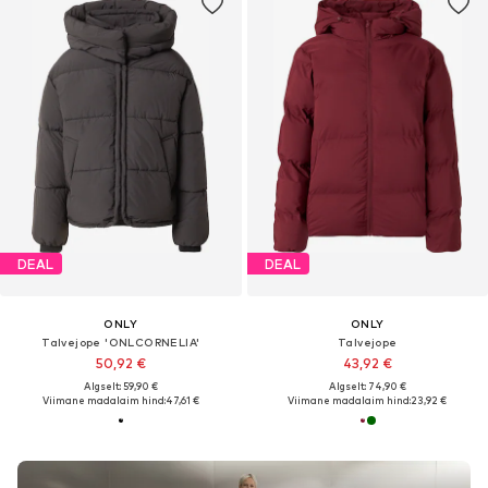
DEAL
DEAL
ONLY
ONLY
Talvejope 'ONLCORNELIA'
Talvejope
50,92 €
43,92 €
Algselt: 59,90 €
Algselt: 74,90 €
Viimane madalaim hind:
47,61 €
Viimane madalaim hind:
23,92 €