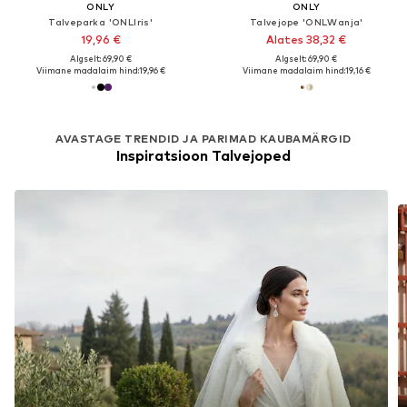
ONLY
ONLY
Talveparka 'ONLIris'
Talvejope 'ONLWanja'
19,96 €
Alates 38,32 €
Algselt: 69,90 €
Algselt: 69,90 €
Viimane madalaim hind:
19,96 €
Viimane madalaim hind:
19,16 €
AVASTAGE TRENDID JA PARIMAD KAUBAMÄRGID
Inspiratsioon Talvejoped