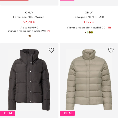
ONLY
ONLY
Talvejope 'ONLWanja'
Talvejope 'ONLCLAIR'
59,90 €
33,92 €
Algselt: 69,99 €
Viimane madalaim hind:
39,90 €
-15%
Viimane madalaim hind:
62,99 €
-5%
DEAL
DEAL