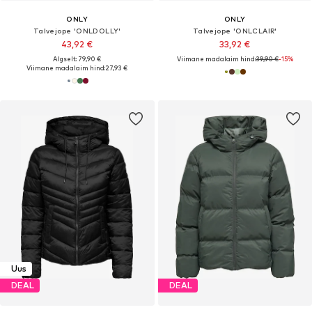
ONLY
ONLY
Talvejope 'ONLDOLLY'
Talvejope 'ONLCLAIR'
43,92 €
33,92 €
Algselt: 79,90 €
Viimane madalaim hind:
39,90 €
-15%
Viimane madalaim hind:
27,93 €
Uus
DEAL
DEAL