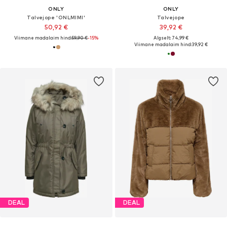
ONLY
ONLY
Talvejope 'ONLMIMI'
Talvejope
50,92 €
39,92 €
Viimane madalaim hind:
59,90 €
-15%
Algselt: 74,99 €
Viimane madalaim hind:
39,92 €
DEAL
DEAL