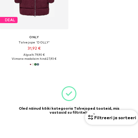
DEAL
ONLY
Talvejope 'DOLLY'
31,92 €
Algselt: 79,90 €
Viimane madalaim hind:
27,93 €
Oled näinud kõiki kategooria Talvejoped tooteid, mis
vastasid su filtritele
1
Filtreeri ja sorteeri