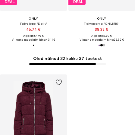
DEAL
DEAL
ONLY
ONLY
Talvejope 'Dolly'
Talveparka 'ONLIRIS'
46,74 €
38,32 €
Algselt: 54,99 €
Algselt: 69,90 €
Viimane madalaim hind:
43,11 €
Viimane madalaim hind:
22,32 €
Oled näinud 32 kokku 37 tootest