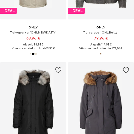
DEAL
DEAL
ONLY
ONLY
Talveparka 'ONLNEWKATY'
Talvejope 'ONLBetty'
63,96 €
79,96 €
Algselt: 94,95 €
Algselt: 114,95 €
Viimane madalaim hind:
63,96 €
Viimane madalaim hind:
79,96 €