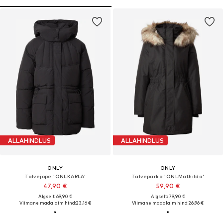
ALLAHINDLUS
ALLAHINDLUS
ONLY
ONLY
Talvejope 'ONLKARLA'
Talveparka 'ONLMathilda'
47,90 €
59,90 €
Algselt: 69,90 €
Algselt: 79,90 €
Viimane madalaim hind:
23,16 €
Viimane madalaim hind:
26,96 €