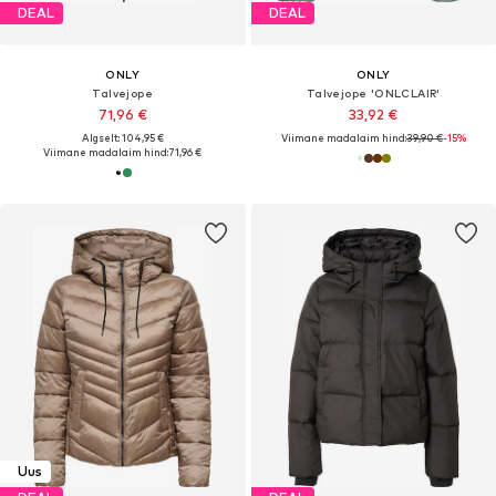
DEAL
DEAL
ONLY
ONLY
Talvejope
Talvejope 'ONLCLAIR'
71,96 €
33,92 €
Algselt: 104,95 €
Viimane madalaim hind:
39,90 €
-15%
Viimane madalaim hind:
71,96 €
Uus