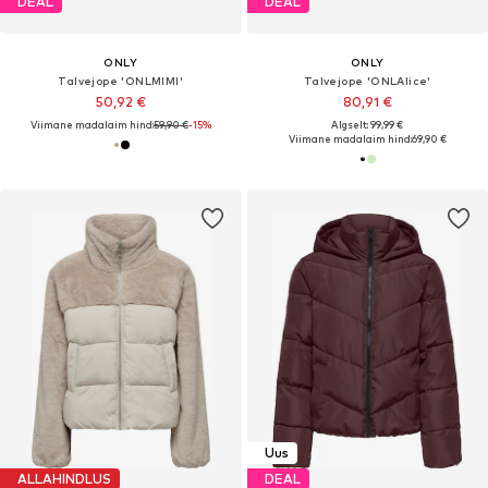
DEAL
DEAL
ONLY
ONLY
Talvejope 'ONLMIMI'
Talvejope 'ONLAlice'
50,92 €
80,91 €
Viimane madalaim hind:
59,90 €
-15%
Algselt: 99,99 €
Viimane madalaim hind:
69,90 €
Uus
ALLAHINDLUS
DEAL