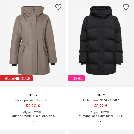
ALLAHINDLUS
DEAL
ONLY
ONLY
Talveparka 'ONLJulie'
Talvejope 'ONLJOSIE'
54,90 €
55,92 €
Algselt: 69,90 €
Algselt: 89,90 €
Viimane madalaim hind:
23,96 €
Viimane madalaim hind:
31,43 €