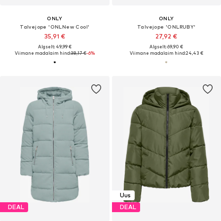
ONLY
ONLY
Talvejope 'ONLNew Cool'
Talvejope 'ONLRUBY'
35,91 €
27,92 €
Algselt: 49,99 €
Algselt: 69,90 €
Viimane madalaim hind:
38,17 €
-6%
Viimane madalaim hind:
24,43 €
Uus
DEAL
DEAL