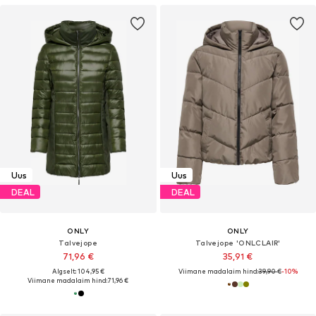
Uus
Uus
DEAL
DEAL
ONLY
ONLY
Talvejope
Talvejope 'ONLCLAIR'
71,96 €
35,91 €
Algselt: 104,95 €
Viimane madalaim hind:
39,90 €
-10%
Viimane madalaim hind:
71,96 €