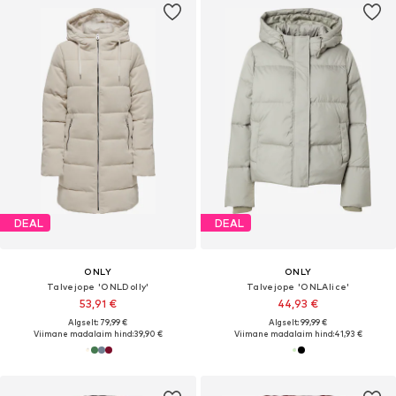
DEAL
DEAL
ONLY
ONLY
Talvejope 'ONLDolly'
Talvejope 'ONLAlice'
53,91 €
44,93 €
Algselt: 79,99 €
Algselt: 99,99 €
Viimane madalaim hind:
39,90 €
Viimane madalaim hind:
41,93 €