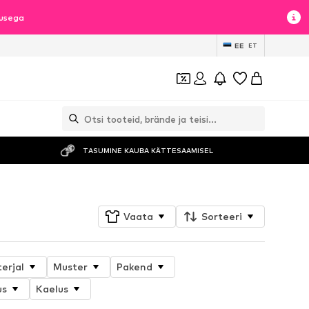
lusega
EE
ET
TASUMINE KAUBA KÄTTESAAMISEL
Vaata
Sorteeri
erjal
Muster
Pakend
us
Kaelus