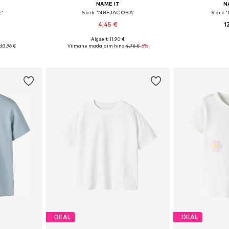
NAME IT
N
z'
Särk 'NBFJACOBA'
Särk 
4,45 €
1
Algselt: 11,90 €
 62, 68, 74
Saadaolevad suurused: 56, 62, 68, 74
d:
3,96 €
Viimane madalaim hind:
4,76 €
-6%
vi
Lisa ostukorvi
Lisa 
DEAL
DEAL