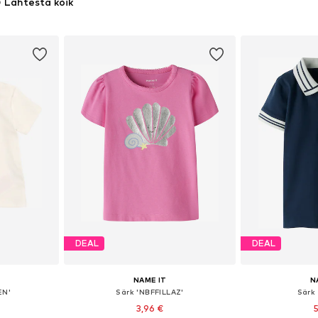
Lähtesta kõik
DEAL
DEAL
NAME IT
N
EN'
Särk 'NBFFILLAZ'
Särk
3,96 €