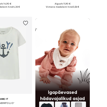
lt: 14,90 €
Algselt: 11,90 €
rused: 56, 62, 68, 74
Saadaolevad suurused: 56, 62, 68, 74
alaim hind:
4,36 €
Viimane madalaim hind:
3,56 €
ostukorvi
Lisa ostukorvi
Igapäevased
hädavajalikud asjad
AME IT
'NBMFOLIO'