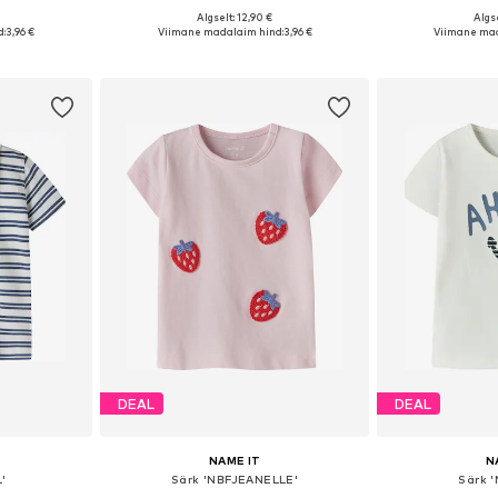
Algselt: 12,90 €
Algse
2, 68, 74, 80
Saadaolevad suurused: 56, 62, 68, 74, 80, 86
Saadaolevad suu
d:
3,96 €
Viimane madalaim hind:
3,96 €
Viimane mad
vi
Lisa ostukorvi
Lisa 
DEAL
DEAL
NAME IT
N
'
Särk 'NBFJEANELLE'
Särk 