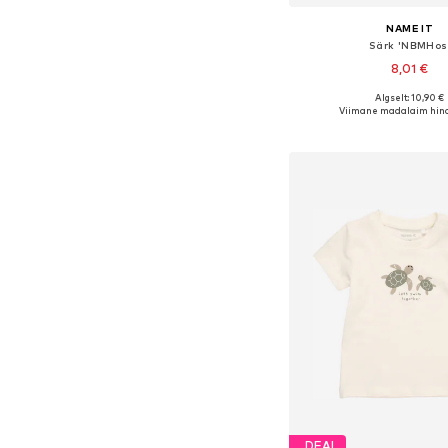
NAME IT
Särk 'NBMHos
8,01 €
Algselt: 10,90 €
Saadaolevad suurused
Viimane madalaim hind
Lisa ostukor
DEAL