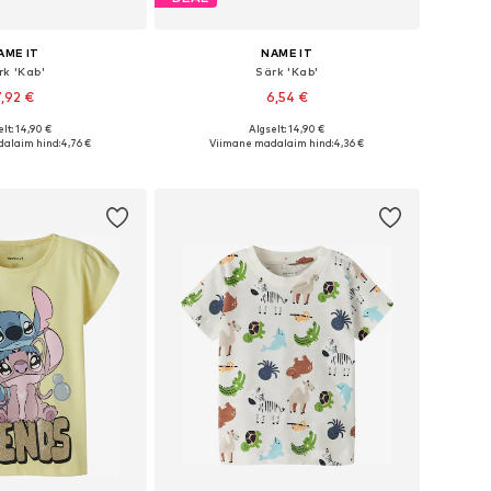
AME IT
NAME IT
rk 'Kab'
Särk 'Kab'
7,92 €
6,54 €
+
1
+
2
lt: 14,90 €
Algselt: 14,90 €
nevates suurustes
Saadaolevad suurused: 80, 86, 92, 98, 104, 110
alaim hind:
4,76 €
Viimane madalaim hind:
4,36 €
ostukorvi
Lisa ostukorvi