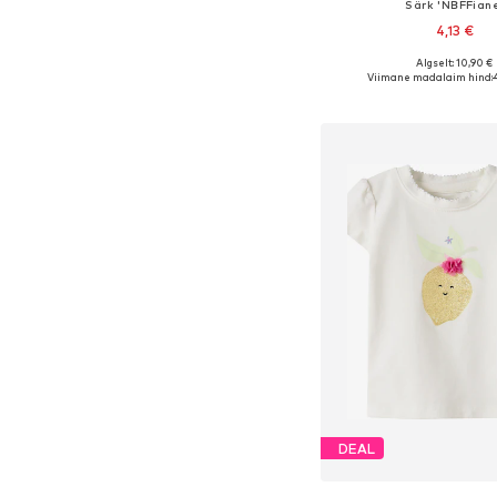
Särk 'NBFFian
4,13 €
Algselt: 10,90 €
Saadaolevad suurused: 56,
Viimane madalaim hind:
Lisa ostukor
DEAL