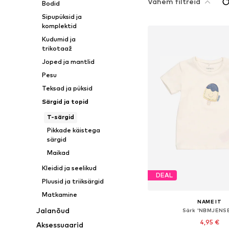
Vähem filtreid
Bodid
Sipupüksid ja
komplektid
Kudumid ja
trikotaaž
Joped ja mantlid
Pesu
Teksad ja püksid
Särgid ja topid
T-särgid
Pikkade käistega
särgid
Maikad
Kleidid ja seelikud
DEAL
Pluusid ja triiksärgid
Matkamine
NAME IT
Jalanõud
Särk 'NBMJENS
4,95 €
Aksessuaarid