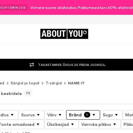
Viimane suvine allahindlus: Pakkumised kuni 60% allahind
02
H
12
MIN
18
S
ABOUT
YOU
TAGASTAMISE ÕIGUS 30 PÄEVA JOOKSUL
ded
Särgid ja topid
T-särgid
NAME IT
 beebidele
73
ndlus
Suurus
Värv
Bränd
Sugu
Mat
1
Toote omadused
Üksikasjad
Varruka pikkus
Pikk