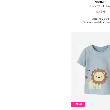
NAME IT
Särk 'NBFFilla
4,45 €
Algselt: 12,90 €
Saadaolevad suurused: 56,
Viimane madalaim hin
Lisa ostukor
DEAL