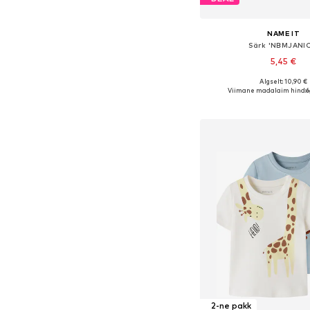
NAME IT
Särk 'NBMJANI
5,45 €
Algselt: 10,90 €
Saadaolevad suurused: 
Viimane madalaim hind:
6
Lisa ostukor
2-ne pakk