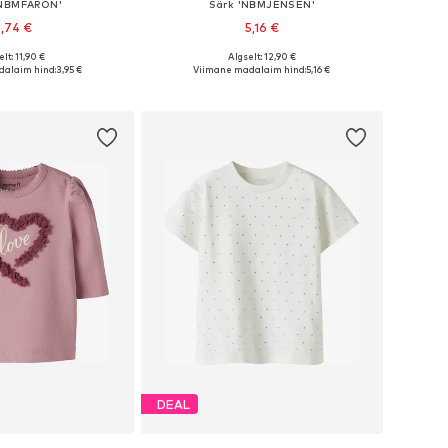
'NBMFARON'
Särk 'NBMJENSEN'
,74 €
5,16 €
elt: 11,90 €
Algselt: 12,90 €
uurused: 56, 62, 68
Saadaolevad suurused: 62, 68, 74, 80
alaim hind:
3,95 €
Viimane madalaim hind:
5,16 €
ostukorvi
Lisa ostukorvi
DEAL