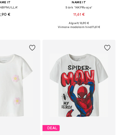
AME IT
NAME IT
'NBFNULLA'
Särk 'NKFRuaja'
2,90 €
11,61 €
Algselt: 16,90 €
Saadaolevad suurused: 56, 62, 68, 74, 80, 86
Saadaval erinevates suurustes
Viimane madalaim hind:
11,61 €
ostukorvi
Lisa ostukorvi
DEAL