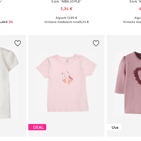
e'
Särk 'NBNJOPLE'
Särk 
5,34 €
4
Algselt: 12,90 €
Algs
 62, 68, 74
Saadaolevad suurused: 56, 62, 68, 74
Saadaolevad s
4,36 €
-5%
Viimane madalaim hind:
5,34 €
Viimane mad
vi
Lisa ostukorvi
Lisa 
DEAL
Uus