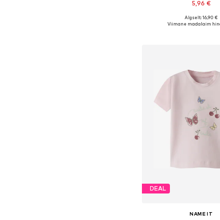
5,96 €
Algselt: 16,90 €
Saadaolevad suurused: 56, 6
Viimane madalaim hin
Lisa ostukor
DEAL
NAME IT