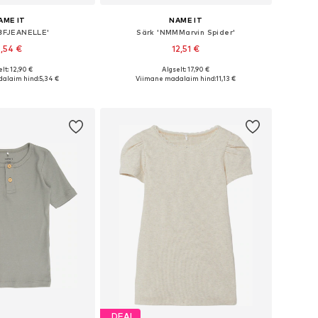
AME IT
NAME IT
BFJEANELLE'
Särk 'NMMMarvin Spider'
,54 €
12,51 €
lt: 12,90 €
Algselt: 17,90 €
uurused: 62, 68, 74
Saadaval erinevates suurustes
alaim hind:
5,34 €
Viimane madalaim hind:
11,13 €
ostukorvi
Lisa ostukorvi
DEAL