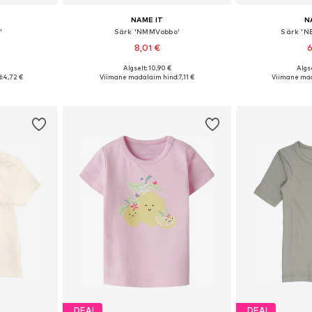
NAME IT
N
'
Särk 'NMMVobbo'
Särk 'N
8,01 €
6
Algselt: 10,90 €
Algse
: 68, 74
Saadaval erinevates suurustes
Saadaolevad s
:
4,72 €
Viimane madalaim hind:
7,11 €
Viimane mad
vi
Lisa ostukorvi
Lisa 
DEAL
DEAL