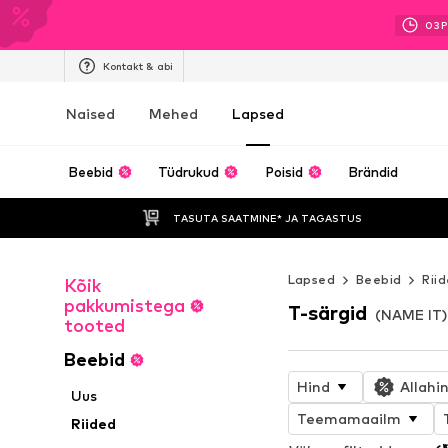
03
P
Kontakt & abi
Naised
Mehed
Lapsed
Beebid
Tüdrukud
Poisid
Brändid
TASUTA SAATMINE* JA TAGASTUS 
Lapsed
Beebid
Rii
Kõik
pakkumistega
T-särgid
(NAME IT)
tooted
Beebid
Hind
Allahi
Uus
Teemamaailm
Riided