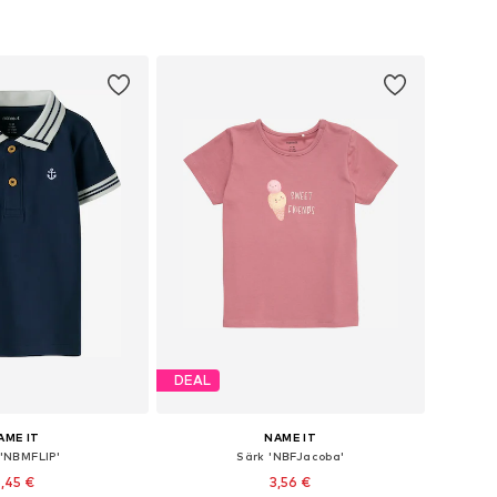
DEAL
AME IT
NAME IT
 'NBMFLIP'
Särk 'NBFJacoba'
5,45 €
3,56 €