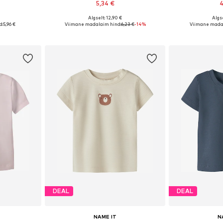
5,34 €
4
Algselt: 12,90 €
Algse
2, 68, 74, 80
Saadaolevad suurused: 56, 62, 68, 74
Saadaolevad suu
d:
5,96 €
Viimane madalaim hind:
6,23 €
-14%
Viimane madal
vi
Lisa ostukorvi
Lisa 
DEAL
DEAL
NAME IT
N