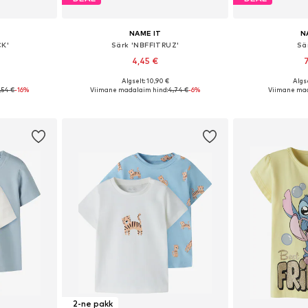
NAME IT
N
CK'
Särk 'NBFFITRUZ'
Sä
4,45 €
Algselt: 10,90 €
Algse
68, 74, 80
Saadaolevad suurused: 56, 62, 68
Saadaval eri
,54 €
-16%
Viimane madalaim hind:
4,74 €
-6%
Viimane mad
vi
Lisa ostukorvi
Lisa 
2-ne pakk