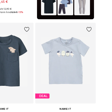
,45 €
lt: 12,90 €
rused: 56, 62, 68, 74
aim hind:
5,16 €
-13%
ostukorvi
DEAL
AME IT
NAME IT